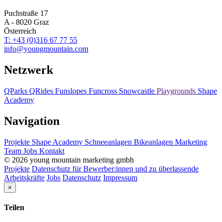
Puchstraße 17
A - 8020 Graz
Österreich
T: +43 (0)316 67 77 55
info@youngmountain.com
Netzwerk
QParks
QRides
Funslopes
Funcross
Snowcastle
Playgrounds
Shape
Academy
Navigation
Projekte
Shape Academy
Schneeanlagen
Bikeanlagen
Marketing
Team
Jobs
Kontakt
© 2026 young mountain marketing gmbh
Projekte
Datenschutz für Bewerber:innen und zu überlassende
Arbeitskräfte
Jobs
Datenschutz
Impressum
×
Teilen