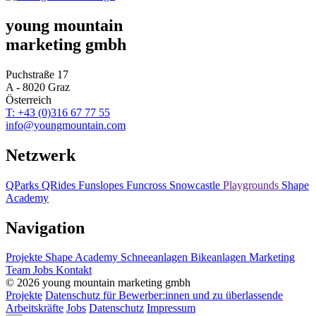
young mountain
marketing gmbh
Puchstraße 17
A - 8020 Graz
Österreich
T: +43 (0)316 67 77 55
info@youngmountain.com
Netzwerk
QParks
QRides
Funslopes
Funcross
Snowcastle
Playgrounds
Shape
Academy
Navigation
Projekte
Shape Academy
Schneeanlagen
Bikeanlagen
Marketing
Team
Jobs
Kontakt
© 2026 young mountain marketing gmbh
Projekte
Datenschutz für Bewerber:innen und zu überlassende
Arbeitskräfte
Jobs
Datenschutz
Impressum