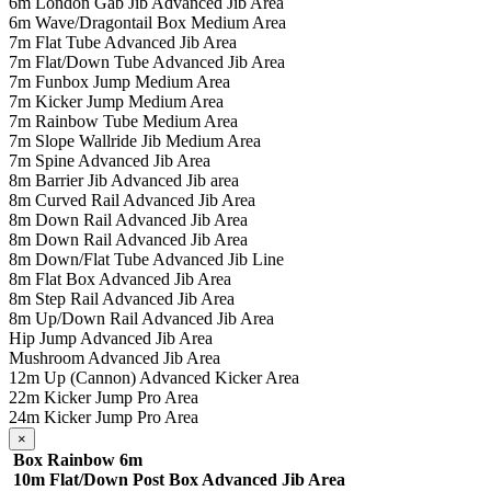
6m London Gab Jib Advanced Jib Area
6m Wave/Dragontail Box Medium Area
7m Flat Tube Advanced Jib Area
7m Flat/Down Tube Advanced Jib Area
7m Funbox Jump Medium Area
7m Kicker Jump Medium Area
7m Rainbow Tube Medium Area
7m Slope Wallride Jib Medium Area
7m Spine Advanced Jib Area
8m Barrier Jib Advanced Jib area
8m Curved Rail Advanced Jib Area
8m Down Rail Advanced Jib Area
8m Down Rail Advanced Jib Area
8m Down/Flat Tube Advanced Jib Line
8m Flat Box Advanced Jib Area
8m Step Rail Advanced Jib Area
8m Up/Down Rail Advanced Jib Area
Hip Jump Advanced Jib Area
Mushroom Advanced Jib Area
12m Up (Cannon) Advanced Kicker Area
22m Kicker Jump Pro Area
24m Kicker Jump Pro Area
×
Box Rainbow 6m
10m Flat/Down Post Box Advanced Jib Area