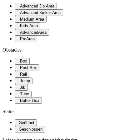
Advanced Jib Area
Advanced Kicker Area
Medium Area
Kids Area
AdvancedArea
ProArea
Obstacles
Box
Post Box
Rail
Jump
Jib
Tube
Butter Box
Status
Geöffnet
Geschlossen