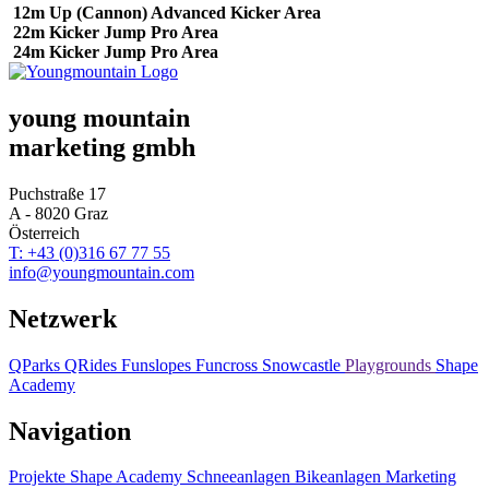
12m Up (Cannon) Advanced Kicker Area
22m Kicker Jump Pro Area
24m Kicker Jump Pro Area
young mountain
marketing gmbh
Puchstraße 17
A - 8020 Graz
Österreich
T: +43 (0)316 67 77 55
info@youngmountain.com
Netzwerk
QParks
QRides
Funslopes
Funcross
Snowcastle
Playgrounds
Shape
Academy
Navigation
Projekte
Shape Academy
Schneeanlagen
Bikeanlagen
Marketing