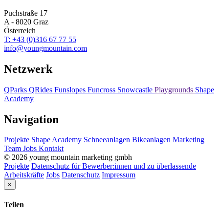
Puchstraße 17
A - 8020 Graz
Österreich
T: +43 (0)316 67 77 55
info@youngmountain.com
Netzwerk
QParks
QRides
Funslopes
Funcross
Snowcastle
Playgrounds
Shape
Academy
Navigation
Projekte
Shape Academy
Schneeanlagen
Bikeanlagen
Marketing
Team
Jobs
Kontakt
© 2026 young mountain marketing gmbh
Projekte
Datenschutz für Bewerber:innen und zu überlassende
Arbeitskräfte
Jobs
Datenschutz
Impressum
×
Teilen