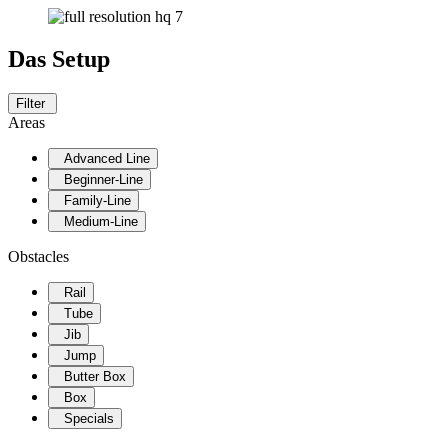
Das Setup
Filter
Areas
Advanced Line
Beginner-Line
Family-Line
Medium-Line
Obstacles
Rail
Tube
Jib
Jump
Butter Box
Box
Specials