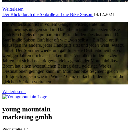
Weiterlesen
Der Blick durch die Skibrille auf die Bike-Saison
14.12.2021
Die Wintersaison ist in vollem Gange – Pistengeräte und
Beschneiungsanlagen sind im Dauerbetrieb und die ersten Gäste
genießen bereits die präparierten Pisten in den Destinationen. Der
Start in die Saison läuft hier oft wie „von selbst“: Ein Rad greift
sozusagen ins andere, jeder Handgriff sitzt und jede/r weiß, was zu
tun ist. Der Sommer wiederum galt für viele Destinationen bis vor
wenigen Jahren noch als Lückenfüller. Vor allem in den letzten
Jahren hat sich das stark gewandelt - gerade der Mountainbike-
Boom hat einen wesentlichen Beitrag dazu geleistet. Wie es
Destinationen gelingen kann, im Mountainbike-Segment gleich
erfolgreich zu sein wie im Winter? Ganz einfach: Indem sie auf die
gleichen Stärken vertrauen.
Weiterlesen
young mountain
marketing gmbh
Puchstraße 17