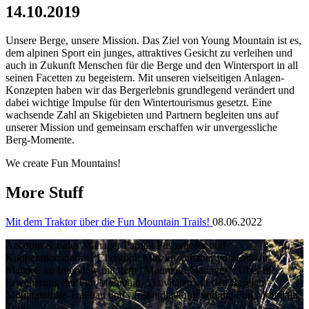
14.10.2019
Unsere Berge, unsere Mission. Das Ziel von Young Mountain ist es,
dem alpinen Sport ein junges, attraktives Gesicht zu verleihen und
auch in Zukunft Menschen für die Berge und den Wintersport in all
seinen Facetten zu begeistern. Mit unseren vielseitigen Anlagen-
Konzepten haben wir das Bergerlebnis grundlegend verändert und
dabei wichtige Impulse für den Wintertourismus gesetzt. Eine
wachsende Zahl an Skigebieten und Partnern begleiten uns auf
unserer Mission und gemeinsam erschaffen wir unvergessliche
Berg-Momente.
We create Fun Mountains!
More Stuff
Mit dem Traktor über die Fun Mountain Trails!
08.06.2022
Account & Sales Manager Patrick Pusterhofer und
Kooperationspartner Christoph Matzke, Inhaber von Erdbau
Matzke, im Interview mit dem "Mountain Manager": Über die
Erweiterung der Fun Mountain-Aktivitäten auf den Bereich
Mountainbike-Trailbau und - Instandhaltung und die Fun Mountain
Trails.