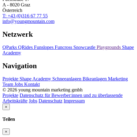
A - 8020 Graz
Österreich
T: +43 (0)316 67 77 55
info@youngmountain.com
Netzwerk
QParks
QRides
Funslopes
Funcross
Snowcastle
Playgrounds
Shape
Academy
Navigation
Projekte
Shape Academy
Schneeanlagen
Bikeanlagen
Marketing
Team
Jobs
Kontakt
© 2026 young mountain marketing gmbh
Projekte
Datenschutz für Bewerber:innen und zu überlassende
Arbeitskräfte
Jobs
Datenschutz
Impressum
×
Teilen
×